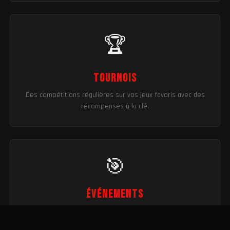
🏆
Tournois
Des compétitions régulières sur vos jeux favoris avec des
récompenses à la clé.
🎯
Événements
Des événements gaming en ligne et en présentiel pour
rassembler la communauté.