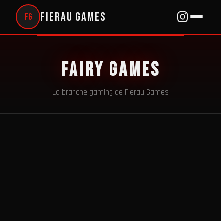
Fierau Games
FG
Fairy Games
La branche gaming de Fierau Games