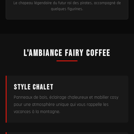
Le chapeau légendaire du futur roi des pirates, accompagné de
quelques figurines.
L'ambiance Fairy Coffee
Style chalet
Panneaux de bois, éclairage chaleureux et mobilier cosy
pour une atmosphère unique qui vous rappelle les
vacances à la montagne.