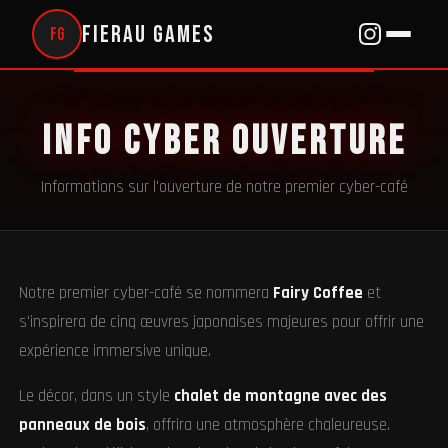
Fierau Games
FG
Info Cyber Ouverture
Informations sur l'ouverture de notre premier cyber-café
Notre premier cyber-café se nommera
Fairy Coffee
et
s'inspirera de cinq œuvres japonaises majeures pour offrir une
expérience immersive unique.
Le décor, dans un style
chalet de montagne avec des
panneaux de bois
, offrira une atmosphère chaleureuse.